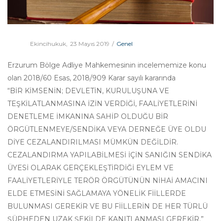
Posted
Posted
Ekleyen
Ekincihukuk
23 Mayıs 2019
Genel
on
in
Erzurum Bölge Adliye Mahkemesinin incelememize konu
olan 2018/60 Esas, 2018/909 Karar sayılı kararında
“BİR KİMSENİN; DEVLETİN, KURULUŞUNA VE
TEŞKİLATLANMASINA İZİN VERDİĞİ, FAALİYETLERİNİ
DENETLEME İMKANINA SAHİP OLDUĞU BİR
ÖRGÜTLENMEYE/SENDİKA VEYA DERNEĞE ÜYE OLDU
DİYE CEZALANDIRILMASI MÜMKÜN DEĞİLDİR.
CEZALANDIRMA YAPILABİLMESİ İÇİN SANIĞIN SENDİKA
ÜYESİ OLARAK GERÇEKLEŞTİRDİĞİ EYLEM VE
FAALİYETLERİYLE TERÖR ÖRGÜTÜNÜN NİHAİ AMACINI
ELDE ETMESİNİ SAĞLAMAYA YÖNELİK FİİLLERDE
BULUNMASI GEREKİR VE BU FİİLLERİN DE HER TÜRLÜ
ŞÜPHEDEN UZAK ŞEKİLDE KANITLANMASI GEREKİR.”