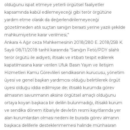
olduğunu ispat etmeye yeterli örgütsel faaliyetler
kapsamında kabül edilemeyeceği gibi terör örgütüne
yardım etme olarak da değerlendirilemeyeceği
gözetilmeden atılı suçtan sanığın beraati yerine yazılı şekilde
mahkumiyetine karar verilmesi,”
Ankara 4 Ağır ceza Mahkemesinin 2018/280 E. 2018/258 K.
Sayılı 08/11/2018 tarihli kararında “Sanığın Fetö/PDY silahlı
terör örgütü ile aidiyeti, iltisakı ve irtibatı tespit edilerek
kapatılmasına karar verilen Ufuk Basın Yayın ve İletişim
Hizmetleri Kamu Görevlileri sendikasının kurucusu, yönetim
üyesi ve genel başkan yardımcısı olduğu belirtilerek örgüt
üyesi olduğu iddia edilmişse de; iltisaklı kurumda görev
almasının savunmanın aksine örgütsel amaçlı olduğunu
ortaya koyan başkaca bir delilin bulunmadığı, iltisaklı kurum
ve sendika dönem itibariyle devletin resmi kayıtlarında yer
alan kurumlardan olması nedeni ile burada görev almanın
başkaca delillerle desteklenmemesi halinde münhasıran