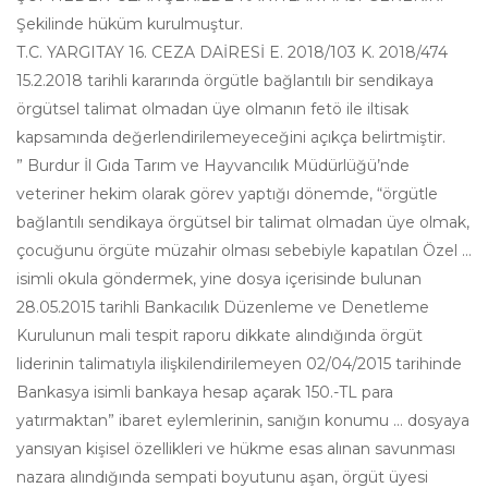
Şekilinde hüküm kurulmuştur.
T.C. YARGITAY 16. CEZA DAİRESİ E. 2018/103 K. 2018/474
15.2.2018 tarihli kararında örgütle bağlantılı bir sendikaya
örgütsel talimat olmadan üye olmanın fetö ile iltisak
kapsamında değerlendirilemeyeceğini açıkça belirtmiştir.
” Burdur İl Gıda Tarım ve Hayvancılık Müdürlüğü’nde
veteriner hekim olarak görev yaptığı dönemde, “örgütle
bağlantılı sendikaya örgütsel bir talimat olmadan üye olmak,
çocuğunu örgüte müzahir olması sebebiyle kapatılan Özel …
isimli okula göndermek, yine dosya içerisinde bulunan
28.05.2015 tarihli Bankacılık Düzenleme ve Denetleme
Kurulunun mali tespit raporu dikkate alındığında örgüt
liderinin talimatıyla ilişkilendirilemeyen 02/04/2015 tarihinde
Bankasya isimli bankaya hesap açarak 150.-TL para
yatırmaktan” ibaret eylemlerinin, sanığın konumu … dosyaya
yansıyan kişisel özellikleri ve hükme esas alınan savunması
nazara alındığında sempati boyutunu aşan, örgüt üyesi