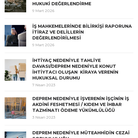
HUKUKİ DEĞERLENDİRME
9 Mart 2026
İŞ MAHKEMELERİNDE BİLİRKİŞİ RAPORUNA
İTİRAZ VE DELİLLERİN
DEĞERLENDİRİLMESİ
9 Mart 2026
İHTİYAÇ NEDENİYLE TAHLİYE
DAVASI/DEPREM NEDENİYLE KONUT
İHTİYTACI OLUŞAN KİRAYA VERENİN
HUKUKSAL DURUMU
7 Nisan 2023
DEPREM NEDENİYLE İŞVERENİN İŞÇİNİN İŞ
AKDİNİ FESHETMESİ / KIDEM VE İHBAR
TAZMİNATI ÖDEME YÜKÜMLÜLÜĞÜ
3 Nisan 2023
DEPREM NEDENİYLE MÜTEAHHİDİN CEZAİ