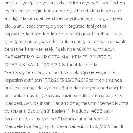
örgüte üyeliği için yeterli kabul edilemeyeceği, isnat edilen
eylemlerin, sanığın konum ve kişisel özellikleri de dikkate
alındığında sempati ve iltisak boyutunu aşan , örgüt üyesi
olduğunu ispat etmeye yeterli örgütsel faaliyetler
kapsamında değerlendirilemeyeceği gözetilerek atılı suçu
işlediğine dair başkaca delil bulunmadığı da dikkate alınarak
beraatine karar verilerek..” şeklinde hüküm kurmuştur.
GAZİANTEP 9. AĞIR CEZA MAHKEMESİ 201/337 E,
2018/93 K. SAYILI 12/04/2018 Tarihli kararında
“Fetö-pdy terör örgütü ile irtibatlı olduğu gerekçesi ile
kapatılan aktif-sen 17/12/2013-23/07/2016 tarihleri arasında
örgütsel amaçlarla üye olduğuna dair dosyada herhangi bir
delil bulunmayan, ( Anayasamızın sendika kurma başlıklı 51.
Maddesi, Avrupa İnsan Hakları Sözleşmesinin “dernek kurma
ve toplantı özgürlüğü” başlıklı 11. Maddesi, 4688 sayılı
kanunun “kuruluş işlemleri” başlığı altındaki 6. Ve 14.
Maddeleri ve Yargıtay 16. Ceza Dairesinin 11/05/2017 tarihli