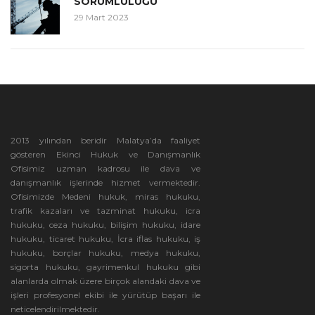
SORUMLULUĞU
29 Mart 2023
2013 yılından beridir Malatya’da faaliyet
gösteren Ekinci Hukuk ve Danışmanlık
Ofisimiz uzman kadrosu ile dava ve
danışmanlık işlerinde hizmet vermektedir.
Ofisimizde Medeni hukuk, miras hukuku,
trafik kazaları ve tazminat hukuku, icra
hukuku, ceza hukuku, bilişim hukuku, idare
hukuku, ticaret hukuku, İcra iflas hukuku, iş
hukuku, borçlar hukuku, medya hukuku,
sigorta hukuku, gayrimenkul hukuku gibi
alanlarda olmak üzere birçok alandaki dava ve
işleri profesyonel ekibi ile yürütüp başarı ile
neticelendirilmektedir.