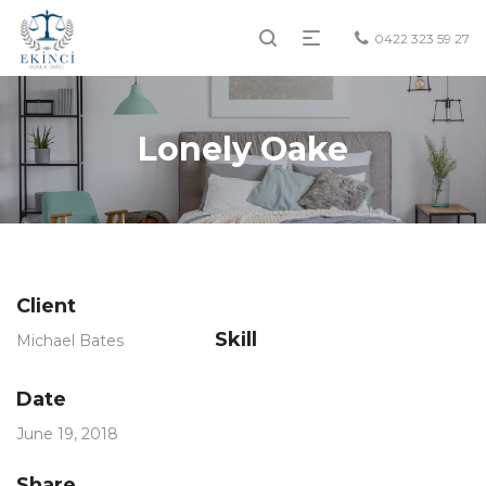
0422 323 59 27
Lonely Oake
Client
Skill
Michael Bates
Date
June 19, 2018
Share