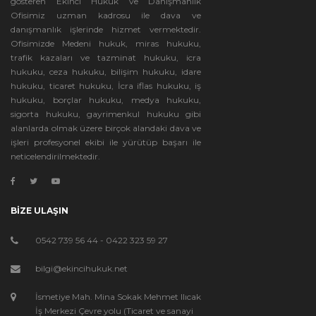
gösteren Ekinci Hukuk ve Danışmanlık
Ofisimiz uzman kadrosu ile dava ve
danışmanlık işlerinde hizmet vermektedir.
Ofisimizde Medeni hukuk, miras hukuku,
trafik kazaları ve tazminat hukuku, icra
hukuku, ceza hukuku, bilişim hukuku, idare
hukuku, ticaret hukuku, İcra iflas hukuku, iş
hukuku, borçlar hukuku, medya hukuku,
sigorta hukuku, gayrimenkul hukuku gibi
alanlarda olmak üzere birçok alandaki dava ve
işleri profesyonel ekibi ile yürütüp başarı ile
neticelendirilmektedir.
BİZE ULAŞIN
0542 739 56 44 - 0422 323 59 27
bilgi@ekincihukuk.net
İsmetiye Mah. Mina Sokak Mehmet Ilıcak
İş Merkezi Çevre yolu (Ticaret ve sanayi